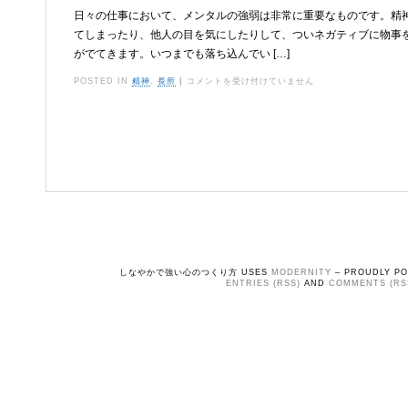
日々の仕事において、メンタルの強弱は非常に重要なものです。精
てしまったり、他人の目を気にしたりして、ついネガティブに物事
がでてきます。いつまでも落ち込んでい […]
メ
POSTED IN
精神
,
長所
|
コメントを受け付けていません
ン
タ
ル
を
強
化
す
る
た
め
しなやかで強い心のつくり方 USES
MODERNITY
– PROUDLY P
ENTRIES (RSS)
AND
COMMENTS (RS
の
ポ
イ
ン
ト
に
つ